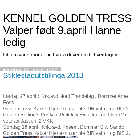
KENNEL GOLDEN TRESS
Valper født 9.april Hanne
ledig
Litt om våre hunder og hva vi driver med i hverdagen.
mandag 29. april 2013
Stiklestadutstillinga 2013
Lørdag 27.april
: Nrk.avd Nord Trøndelag . Dommer Arne
Foss.
Golden Tress Kaizer Hjerteknuser ble BIR valp II og BIS 2.
Golden Edition’s Pretty In Pink fikk Excellent og ble nr.2 i
veteranklassen, 2 VKK
Søndag 18.april :
Nrk. avd. Fosen . Dommer Siw Sandø.
Golden Tress Kaizer Hjerteknuser ble BIR valp II og BIS 2.