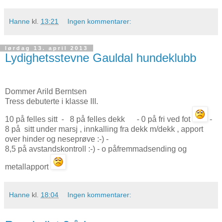
Hanne
kl.
13:21
Ingen kommentarer:
lørdag 13. april 2013
Lydighetsstevne Gauldal hundeklubb
Dommer Arild Berntsen
Tress debuterte i klasse III.
10 på felles sitt - 8 på felles dekk - 0 på fri ved fot
-
8 på sitt under marsj , innkalling fra dekk m/dekk , apport
over hinder og neseprøve :-) -
8,5 på avstandskontroll :-) - o påfremmadsending og
metallapport
Hanne
kl.
18:04
Ingen kommentarer: