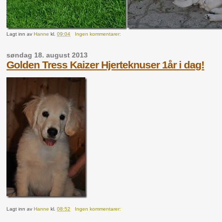
Lagt inn av
Hanne
kl.
09:04
Ingen kommentarer:
søndag 18. august 2013
Golden Tress Kaizer Hjerteknuser 1år i dag!
Lagt inn av
Hanne
kl.
08:52
Ingen kommentarer: