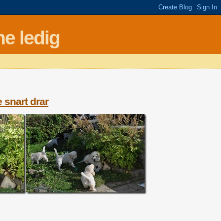
e ledig
 snart drar