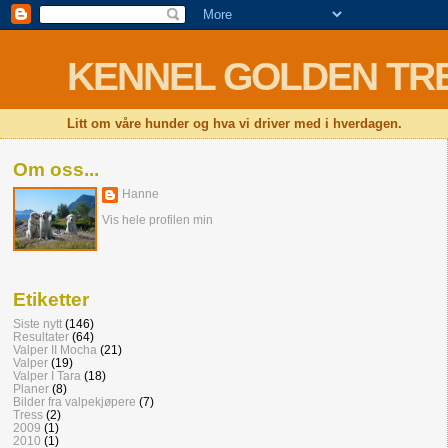
KENNEL GOLDEN TRESS 
Litt om våre hunder og hva vi driver med i hverdagen.
Om oss...
Hanne
Vis hele profilen min
Etiketter
Siste nytt
(146)
Resultater
(64)
Valper II Mocha
(21)
Valper
(19)
Valper I Tara
(18)
Planer
(8)
Bilder fra valpekjøpere
(7)
Tress
(2)
2009
(1)
2010
(1)