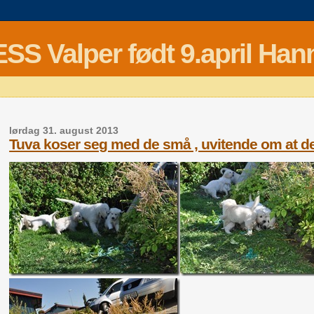
Valper født 9.april Hann
lørdag 31. august 2013
Tuva koser seg med de små , uvitende om at de