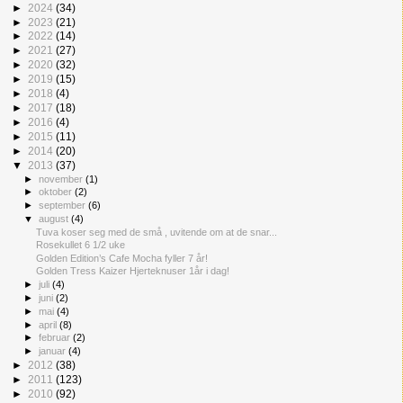
►
2024
(34)
►
2023
(21)
►
2022
(14)
►
2021
(27)
►
2020
(32)
►
2019
(15)
►
2018
(4)
►
2017
(18)
►
2016
(4)
►
2015
(11)
►
2014
(20)
▼
2013
(37)
►
november
(1)
►
oktober
(2)
►
september
(6)
▼
august
(4)
Tuva koser seg med de små , uvitende om at de snar...
Rosekullet 6 1/2 uke
Golden Edition’s Cafe Mocha fyller 7 år!
Golden Tress Kaizer Hjerteknuser 1år i dag!
►
juli
(4)
►
juni
(2)
►
mai
(4)
►
april
(8)
►
februar
(2)
►
januar
(4)
►
2012
(38)
►
2011
(123)
►
2010
(92)