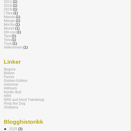
2011
(1)
2016
(1)
2018
(1)
I Tara
(1)
Manda
(1)
Mango
(1)
Mocha
(1)
Mozell
(1)
Om oss
(1)
Tara
(1)
Tora
(1)
Tuva
(1)
Velkommen
(1)
Linker
Begora
Bildvin
Farola
Golden Edition
Heliomar
Hillheim
Nordic Bull
NRK
NRK avd Nord Trøndelag
Pimp the Dog
Shibbina
Blogghistorikk
►
2025
(3)