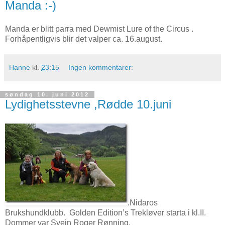
Manda :-)
Manda er blitt parra med Dewmist Lure of the Circus .
Forhåpentligvis blir det valper ca. 16.august.
Hanne
kl.
23:15
Ingen kommentarer:
søndag 10. juni 2012
Lydighetsstevne ,Rødde 10.juni
.Nidaros
Brukshundklubb. Golden Edition’s Trekløver starta i kl.II.
Dommer var Svein Roger Rønning.