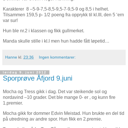
Karakterer 8 –5-9-7,5-8,5-9,5-7-9,5-9 og 8,5 i helhet.
Tilsammen 159,5 p- 1/2 poeng fra opprykk til kl.III, den 5 ‘ern
var sur!
Hun ble nr.2 i klassen og fikk gullmerket.
Manda skulle stille i kl.I men hun hadde fått løpetid…
Hanne
kl.
23:36
Ingen kommentarer:
lørdag 9. juni 2012
Sporprøve Åfjord 9.juni
Mocha og Tress gikk i dag. Det var steikende sol og
nordavind –10 grader. Det ble mange 0- er , og kunn fire
1.premier.
Mocha gikk for dommer Edvin Meistad. Hun brukte en del tid
på utredning av andre spor. Hun fikk en 2.premie.