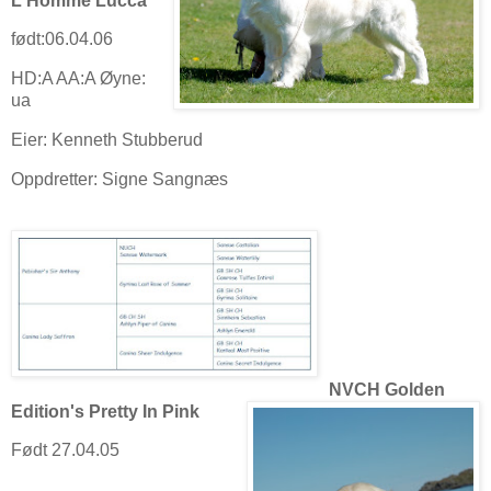
L'Homme Lucca
født:06.04.06
HD:A AA:A Øyne:
ua
Eier: Kenneth Stubberud
Oppdretter: Signe Sangnæs
NVCH Golden
Edition's Pretty In Pink
Født 27.04.05