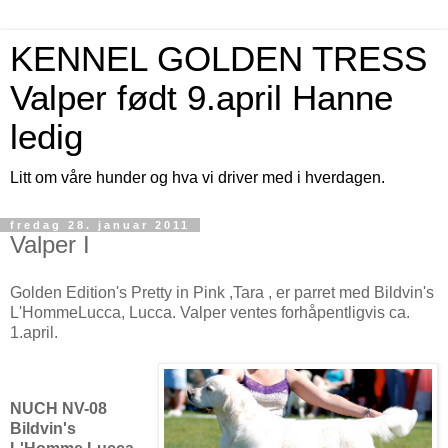
KENNEL GOLDEN TRESS
Valper født 9.april Hanne
ledig
Litt om våre hunder og hva vi driver med i hverdagen.
fredag 28. januar 2011
Valper I
Golden Edition's Pretty in Pink ,Tara , er parret med Bildvin's
L'HommeLucca, Lucca. Valper ventes forhåpentligvis ca.
1.april.
NUCH NV-08
Bildvin's