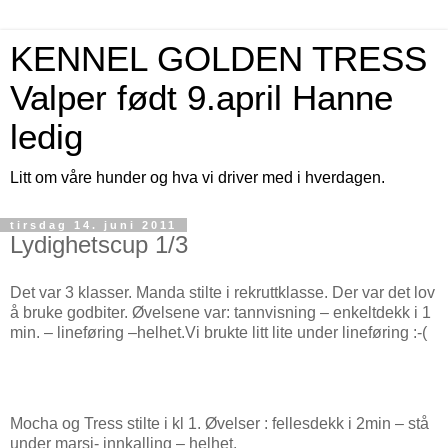
KENNEL GOLDEN TRESS
Valper født 9.april Hanne
ledig
Litt om våre hunder og hva vi driver med i hverdagen.
tirsdag 14. juni 2011
Lydighetscup 1/3
Det var 3 klasser. Manda stilte i rekruttklasse. Der var det lov
å bruke godbiter. Øvelsene var: tannvisning – enkeltdekk i 1
min. – lineføring –helhet.Vi brukte litt lite under lineføring :-(
Mocha og Tress stilte i kl 1. Øvelser : fellesdekk i 2min – stå
under marsj- innkalling – helhet.