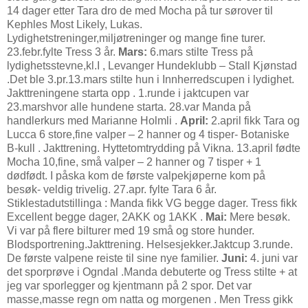
14 dager etter Tara dro de med Mocha på tur sørover til
Kephles Most Likely, Lukas.
Lydighetstreninger,miljøtreninger og mange fine turer.
23.febr.fylte Tress 3 år.
Mars:
6.mars stilte Tress på
lydighetsstevne,kl.I , Levanger Hundeklubb – Stall Kjønstad
.Det ble 3.pr.13.mars stilte hun i Innherredscupen i lydighet.
Jakttreningene starta opp . 1.runde i jaktcupen var
23.marshvor alle hundene starta. 28.var Manda på
handlerkurs med Marianne Holmli .
April:
2.april fikk Tara og
Lucca 6 store,fine valper – 2 hanner og 4 tisper- Botaniske
B-kull . Jakttrening. Hyttetomtrydding på Vikna. 13.april fødte
Mocha 10,fine, små valper – 2 hanner og 7 tisper + 1
dødfødt. I påska kom de første valpekjøperne kom på
besøk- veldig trivelig. 27.apr. fylte Tara 6 år.
Stiklestadutstillinga : Manda fikk VG begge dager. Tress fikk
Excellent begge dager, 2AKK og 1AKK .
Mai:
Mere besøk.
Vi var på flere bilturer med 19 små og store hunder.
Blodsportrening.Jakttrening. Helsesjekker.Jaktcup 3.runde.
De første valpene reiste til sine nye familier.
Juni:
4. juni var
det sporprøve i Ogndal .Manda debuterte og Tress stilte + at
jeg var sporlegger og kjentmann på 2 spor. Det var
masse,masse regn om natta og morgenen . Men Tress gikk