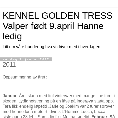
KENNEL GOLDEN TRESS
Valper født 9.april Hanne
ledig
Litt om våre hunder og hva vi driver med i hverdagen.
søndag 1. januar 2012
2011
Oppsummering av året :
Januar:
Året starta med fint vintervær med mange fine turer i
skogen. Lydighetstrening på en låve på Inderøya starta opp.
Tara fikk endelig løpetid .Jarle og Joakim var 2 turer sørover
med henne for å møte Bildvin’s L’Homme Lucca, Lucca ,
siste gang 28.febr. Samtidig fikk Mocha løpetid.
Februar: Så