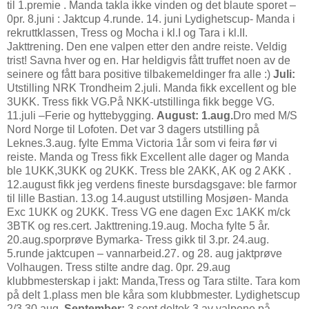
til 1.premie . Manda takla ikke vinden og det blaute sporet –
0pr. 8.juni : Jaktcup 4.runde. 14. juni Lydighetscup- Manda i
rekruttklassen, Tress og Mocha i kl.I og Tara i kl.II.
Jakttrening. Den ene valpen etter den andre reiste. Veldig
trist! Savna hver og en. Har heldigvis fått truffet noen av de
seinere og fått bara positive tilbakemeldinger fra alle :)
Juli:
Utstilling NRK Trondheim 2.juli. Manda fikk excellent og ble
3UKK. Tress fikk VG.På NKK-utstillinga fikk begge VG.
11.juli –Ferie og hyttebygging.
August: 1.aug.
Dro med M/S
Nord Norge til Lofoten. Det var 3 dagers utstilling på
Leknes.3.aug. fylte Emma Victoria 1år som vi feira før vi
reiste. Manda og Tress fikk Excellent alle dager og Manda
ble 1UKK,3UKK og 2UKK. Tress ble 2AKK, AK og 2 AKK .
12.august fikk jeg verdens fineste bursdagsgave: ble farmor
til lille Bastian. 13.og 14.august utstilling Mosjøen- Manda
Exc 1UKK og 2UKK. Tress VG ene dagen Exc 1AKK m/ck
3BTK og res.cert. Jakttrening.19.aug. Mocha fylte 5 år.
20.aug.sporprøve Bymarka- Tress gikk til 3.pr. 24.aug.
5.runde jaktcupen – vannarbeid.27. og 28. aug jaktprøve
Volhaugen. Tress stilte andre dag. 0pr. 29.aug
klubbmesterskap i jakt: Manda,Tress og Tara stilte. Tara kom
på delt 1.plass men ble kåra som klubbmester. Lydighetscup
2/3 30.aug.
September:
3.sept.deltok 3 av valpene på