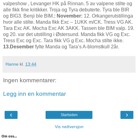
valpeshow , Levanger HK på Rinnan. 5 av valpene stilte og
alle fikk fine kritikker. Troja og Tyra debuterte. Tyra ble BIR
og BIG3. Benji ble BIM.
: November:
12. Orkangerutstillinga
hvor alle stilte. Manda fikk Exc – 1UKK m/CK. Tress VG AK.
Tara Exc AK. Mocha Exc AK 3AKK. Tassen ble BIM valp. 19.
og 20. var det utstilling i Østersund. Manda fikk VG og Exc.
Tress Exc og Exc. Tara fikk VG g Exc. Mocha stilte ikke.
13.Desember
fylte Manda og Tara’s A-blomstkull 2år.
Hanne
kl.
13:44
Ingen kommentarer:
Legg inn en kommentar
‹
›
Startsiden
Vis nettversjon
Om oss...