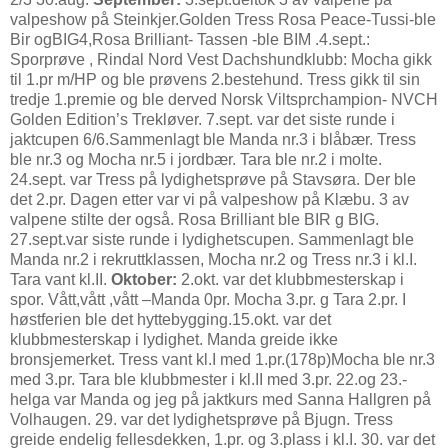
valpeshow på Steinkjer.Golden Tress Rosa Peace-Tussi-ble
Bir ogBIG4,Rosa Brilliant- Tassen -ble BIM .4.sept.:
Sporprøve , Rindal Nord Vest Dachshundklubb: Mocha gikk
til 1.pr m/HP og ble prøvens 2.bestehund. Tress gikk til sin
tredje 1.premie og ble derved Norsk Viltsprchampion- NVCH
Golden Edition’s Trekløver. 7.sept. var det siste runde i
jaktcupen 6/6.Sammenlagt ble Manda nr.3 i blåbær. Tress
ble nr.3 og Mocha nr.5 i jordbær. Tara ble nr.2 i molte.
24.sept. var Tress på lydighetsprøve på Stavsøra. Der ble
det 2.pr. Dagen etter var vi på valpeshow på Klæbu. 3 av
valpene stilte der også. Rosa Brilliant ble BIR g BIG.
27.sept.var siste runde i lydighetscupen. Sammenlagt ble
Manda nr.2 i rekruttklassen, Mocha nr.2 og Tress nr.3 i kl.I.
Tara vant kl.II.
Oktober:
2.okt. var det klubbmesterskap i
spor. Vått,vått ,vått –Manda 0pr. Mocha 3.pr. g Tara 2.pr. I
høstferien ble det hyttebygging.15.okt. var det
klubbmesterskap i lydighet. Manda greide ikke
bronsjemerket. Tress vant kl.I med 1.pr.(178p)Mocha ble nr.3
med 3.pr. Tara ble klubbmester i kl.II med 3.pr. 22.og 23.-
helga var Manda og jeg på jaktkurs med Sanna Hallgren på
Volhaugen. 29. var det lydighetsprøve på Bjugn. Tress
greide endelig fellesdekken, 1.pr. og 3.plass i kl.I. 30. var det