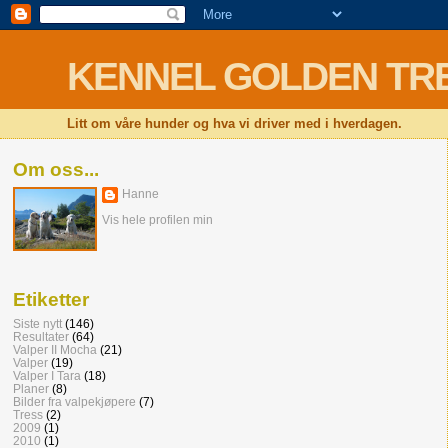
KENNEL GOLDEN TRESS 
Litt om våre hunder og hva vi driver med i hverdagen.
Om oss...
Hanne
Vis hele profilen min
Etiketter
Siste nytt
(146)
Resultater
(64)
Valper II Mocha
(21)
Valper
(19)
Valper I Tara
(18)
Planer
(8)
Bilder fra valpekjøpere
(7)
Tress
(2)
2009
(1)
2010
(1)