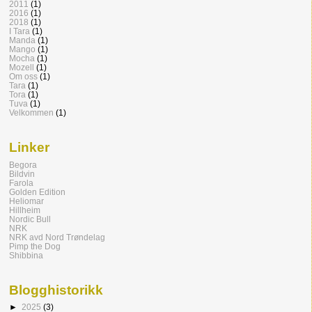
2011
(1)
2016
(1)
2018
(1)
I Tara
(1)
Manda
(1)
Mango
(1)
Mocha
(1)
Mozell
(1)
Om oss
(1)
Tara
(1)
Tora
(1)
Tuva
(1)
Velkommen
(1)
Linker
Begora
Bildvin
Farola
Golden Edition
Heliomar
Hillheim
Nordic Bull
NRK
NRK avd Nord Trøndelag
Pimp the Dog
Shibbina
Blogghistorikk
►
2025
(3)