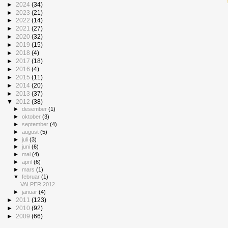
►
2024
(34)
►
2023
(21)
►
2022
(14)
►
2021
(27)
►
2020
(32)
►
2019
(15)
►
2018
(4)
►
2017
(18)
►
2016
(4)
►
2015
(11)
►
2014
(20)
►
2013
(37)
▼
2012
(38)
►
desember
(1)
►
oktober
(3)
►
september
(4)
►
august
(5)
►
juli
(3)
►
juni
(6)
►
mai
(4)
►
april
(6)
►
mars
(1)
▼
februar
(1)
VALPER 2012
►
januar
(4)
►
2011
(123)
►
2010
(92)
►
2009
(66)