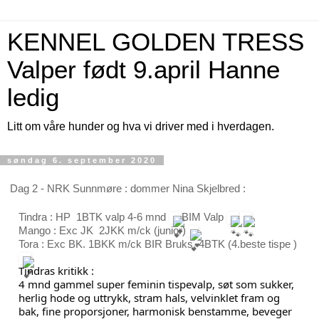
KENNEL GOLDEN TRESS
Valper født 9.april Hanne
ledig
Litt om våre hunder og hva vi driver med i hverdagen.
søndag 6. september 2020
Dag 2 - NRK Sunnmøre : dommer Nina Skjelbred :
Tindra : HP  1BTK valp 4-6 mnd 
BIM Valp 
Mango : Exc JK  2JKK m/ck (junior)
Tora : Exc BK. 1BKK m/ck BIR Bruks. 4BTK (4.beste tispe )
Tindras kritikk :
4 mnd gammel super feminin tispevalp, søt som sukker, 
herlig hode og uttrykk, stram hals, velvinklet fram og 
bak, fine proporsjoner, harmonisk benstamme, beveger 