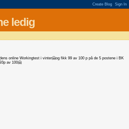
e ledig
s online Workingtest i vinter🤗og fikk 99 av 100 p på de 5 postene i BK
 93p av 100🤗