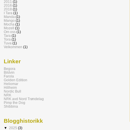
2011
(1)
2016
(1)
2018
(1)
I Tara
(1)
Manda
(1)
Mango
(1)
Mocha
(1)
Mozell
(1)
Om oss
(1)
Tara
(1)
Tora
(1)
Tuva
(1)
Velkommen
(1)
Linker
Begora
Bildvin
Farola
Golden Edition
Heliomar
Hillheim
Nordic Bull
NRK
NRK avd Nord Trøndelag
Pimp the Dog
Shibbina
Blogghistorikk
▼
2025
(3)