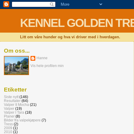
KENNEL GOLDEN TRESS 
Litt om våre hunder og hva vi driver med i hverdagen.
Om oss...
Hanne
Vis hele profilen min
Etiketter
Siste nytt
(146)
Resultater
(64)
Valper II Mocha
(21)
Valper
(19)
Valper I Tara
(18)
Planer
(8)
Bilder fra valpekjøpere
(7)
Tress
(2)
2009
(1)
2010
(1)