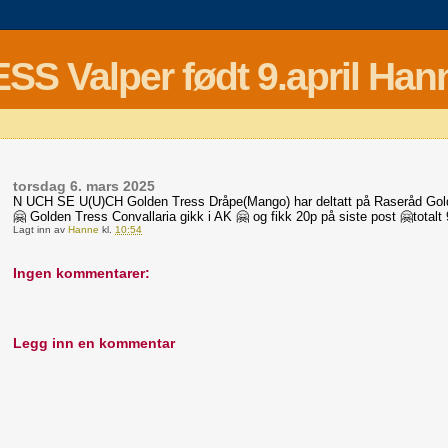
Valper født 9.april Hann
torsdag 6. mars 2025
N UCH SE U(U)CH Golden Tress Dråpe(Mango) har deltatt på Raseråd Golden
🤗 Golden Tress Convallaria gikk i AK 🤗 og fikk 20p på siste post 🤗totalt
Lagt inn av
Hanne
kl.
10:54
Ingen kommentarer:
Legg inn en kommentar