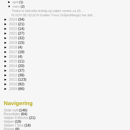
►
april
(1)
▼
mars
(2)
Tindra er bekrefta drektig og valper ventes ca 10....
N UCH SE U(U)CH Golden Tress Dråpe(Mango) har delt...
►
2024
(34)
►
2023
(21)
►
2022
(14)
►
2021
(27)
►
2020
(32)
►
2019
(15)
►
2018
(4)
►
2017
(18)
►
2016
(4)
►
2015
(11)
►
2014
(20)
►
2013
(37)
►
2012
(38)
►
2011
(123)
►
2010
(92)
►
2009
(66)
Navigering
Siste nytt
(146)
Resultater
(64)
Valper II Mocha
(21)
Valper
(19)
Valper I Tara
(18)
Planer
(8)