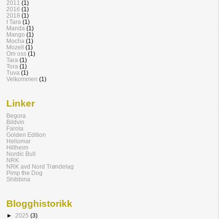
2011
(1)
2016
(1)
2018
(1)
I Tara
(1)
Manda
(1)
Mango
(1)
Mocha
(1)
Mozell
(1)
Om oss
(1)
Tara
(1)
Tora
(1)
Tuva
(1)
Velkommen
(1)
Linker
Begora
Bildvin
Farola
Golden Edition
Heliomar
Hillheim
Nordic Bull
NRK
NRK avd Nord Trøndelag
Pimp the Dog
Shibbina
Blogghistorikk
►
2025
(3)