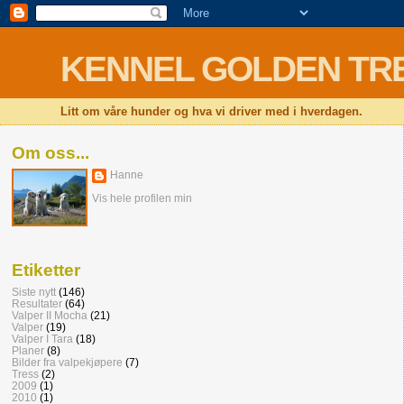
KENNEL GOLDEN TRESS 
Litt om våre hunder og hva vi driver med i hverdagen.
Om oss...
Hanne
Vis hele profilen min
Etiketter
Siste nytt
(146)
Resultater
(64)
Valper II Mocha
(21)
Valper
(19)
Valper I Tara
(18)
Planer
(8)
Bilder fra valpekjøpere
(7)
Tress
(2)
2009
(1)
2010
(1)