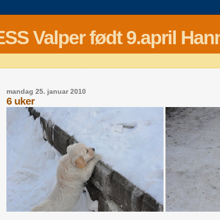
Valper født 9.april Hann
mandag 25. januar 2010
6 uker