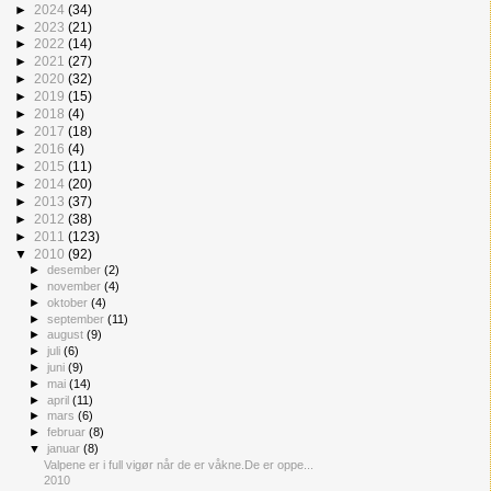
►
2024
(34)
►
2023
(21)
►
2022
(14)
►
2021
(27)
►
2020
(32)
►
2019
(15)
►
2018
(4)
►
2017
(18)
►
2016
(4)
►
2015
(11)
►
2014
(20)
►
2013
(37)
►
2012
(38)
►
2011
(123)
▼
2010
(92)
►
desember
(2)
►
november
(4)
►
oktober
(4)
►
september
(11)
►
august
(9)
►
juli
(6)
►
juni
(9)
►
mai
(14)
►
april
(11)
►
mars
(6)
►
februar
(8)
▼
januar
(8)
Valpene er i full vigør når de er våkne.De er oppe...
2010