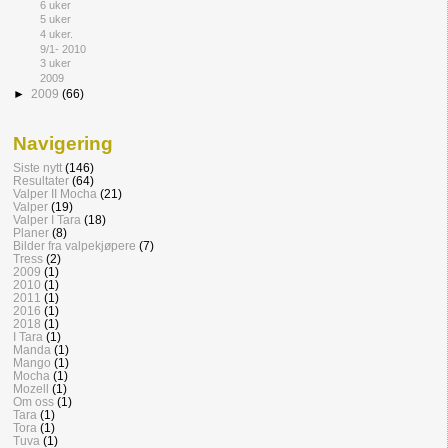
6 uker
5 uker
4 uker.
9/1- 2010
3 uker
2009
►
2009
(66)
Navigering
Siste nytt
(146)
Resultater
(64)
Valper II Mocha
(21)
Valper
(19)
Valper I Tara
(18)
Planer
(8)
Bilder fra valpekjøpere
(7)
Tress
(2)
2009
(1)
2010
(1)
2011
(1)
2016
(1)
2018
(1)
I Tara
(1)
Manda
(1)
Mango
(1)
Mocha
(1)
Mozell
(1)
Om oss
(1)
Tara
(1)
Tora
(1)
Tuva
(1)